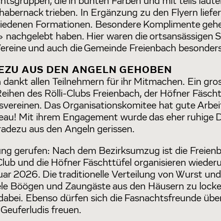
sgruppen, die in bunten Farben und mit teils laut
abernack trieben. In Ergänzung zu den Flyern liefer
hiedenen Formationen. Besondere Komplimente gehe
hgelebt haben. Hier waren die ortsansässigen S
Vereine und auch die Gemeinde Freienbach besonders 
EZU AUS DEN ANGELN GEHOBEN
 dankt allen Teilnehmern für ihr Mitmachen. Ein g
eihen des Rölli-Clubs Freienbach, der Höfner Fäscht
svereinen. Das Organisationskomitee hat gute Arbei
eau! Mit ihrem Engagement wurde das eher ruhige D
dezu aus den Angeln gerissen.
rung gerufen: Nach dem Bezirksumzug ist die Freie
-Club und die Höfner Fäschttüfel organisieren wiede
uar 2026. Die traditionelle Verteilung von Wurst und
ele Böögen und Zaungäste aus den Häusern zu lock
dabei. Ebenso dürfen sich die Fasnachtsfreunde über
Geuferludis freuen.