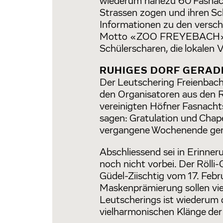
wiederum nahezu 60 Fasnacht
Strassen zogen und ihren Sch
Informationen zu den versc
Motto «ZOO FREYEBACH» nac
Schülerscharen, die lokalen 
RUHIGES DORF GERAD
Der Leutschering Freienbach
den Organisatoren aus den R
vereinigten Höfner Fasnacht
sagen: Gratulation und Chap
vergangene Wochenende gera
Abschliessend sei in Erinne
noch nicht vorbei. Der Rölli
Güdel-Ziischtig vom 17. Febr
Maskenprämierung sollen vi
Leutscherings ist wiederum 
vielharmonischen Klänge der 